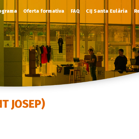
ograma
Oferta formativa
FAQ
CIJ Santa Eulària
R
NT JOSEP)