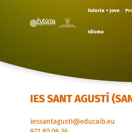
Futuria + Jove
Pr
Idioma
IES SANT AGUSTÍ (SA
iessantagusti@educaib.eu
971 80 06 36