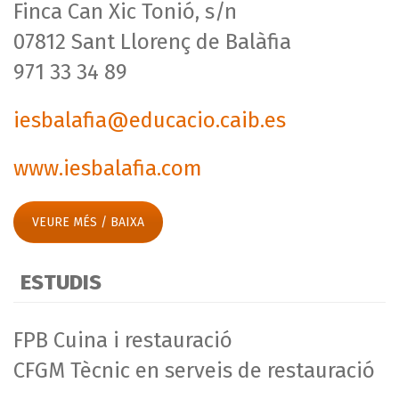
Finca Can Xic Tonió, s/n
07812 Sant Llorenç de Balàfia
971 33 34 89
iesbalafia@educacio.caib.es
www.iesbalafia.com
VEURE MÉS / BAIXA
ESTUDIS
FPB Cuina i restauració
CFGM Tècnic en serveis de restauració