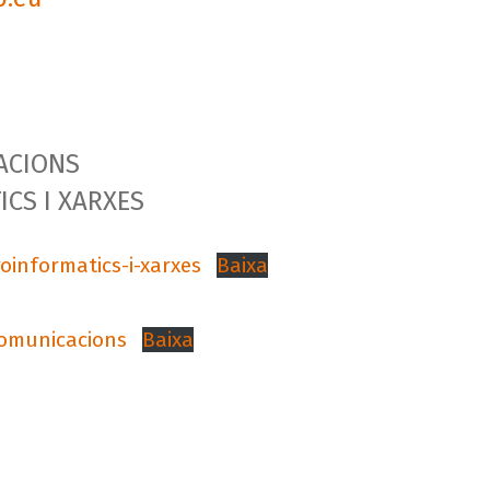
ACIONS
CS I XARXES
oinformatics-i-xarxes
Baixa
comunicacions
Baixa