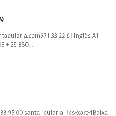
A)
eularia.com971 33 22 61 Inglés A1
B + 2º ESO...
33 95 00 santa_eularia_ies-xarc-1Baixa