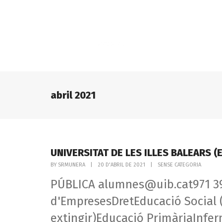
Futúria + Jove 2026
Qüestionari de com
abril 2021
UNIVERSITAT DE LES ILLES BALEARS (E
BY
SRMUNERA
|
20 D'ABRIL DE 2021
|
SENSE CATEGORIA
PÚBLICA alumnes@uib.cat971 39
d'EmpresesDretEducació Social (e
extingir)Educació PrimàriaInfer