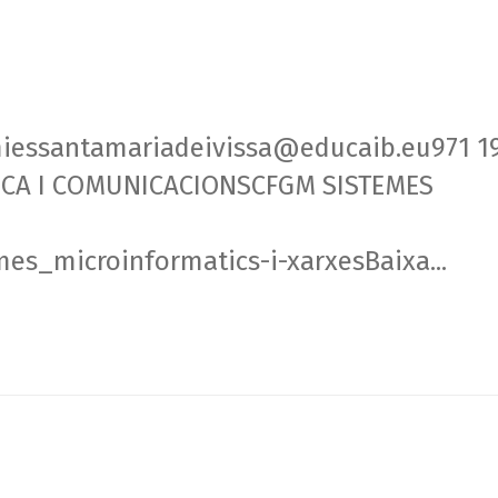
iessantamariadeivissa@educaib.eu971 1
TICA I COMUNICACIONSCFGM SISTEMES
es_microinformatics-i-xarxesBaixa...