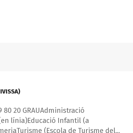
Programa
Oferta formativa
FAQ’S
CIJ Santa Eulà
petències
Idioma
IVISSA)
 80 20 GRAUAdministració
n línia)Educació Infantil (a
meriaTurisme (Escola de Turisme del...