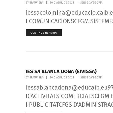
BY
SRMUNERA
|
20 D'ABRIL DE 2021
|
SENSE CATEGORIA
iessacolomina@educacio.caib.es
I COMUNICACIONSCFGM SISTEMES
CONTINUE READING
IES SA BLANCA DONA (EIVISSA)
BY
SRMUNERA
|
20 D'ABRIL DE 2021
|
SENSE CATEGORIA
iessablancadona@educaib.eu97
D’ACTIVITATS COMERCIALSCFGM
I PUBLICITATCFGS D’ADMINISTRACI